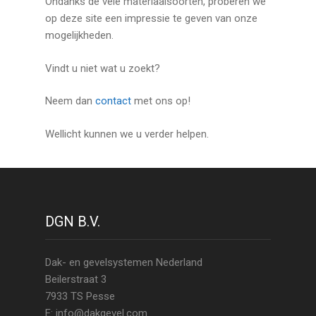
Ondanks de vele materiaalsoorten, proberen we
op deze site een impressie te geven van onze
mogelijkheden.
Vindt u niet wat u zoekt?
Neem dan
contact
met ons op!
Wellicht kunnen we u verder helpen.
DGN B.V.
Dak- en gevelsystemen Nederland
Beilerstraat 3
7933 TS Pesse
E: info@dakgevel.com