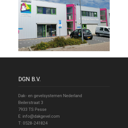
DGN B.V.
Dak- en gevelsystemen Nederland
Beilerstraat 3
7933 TS Pesse
E: info@dakgevel.com
T: 0528-241824