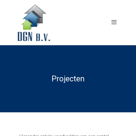
Home
Diensten
Dakbekleding
Gevelbekleding
Renovatie
Projecten
Projecten
Producten
Over ons
Contact